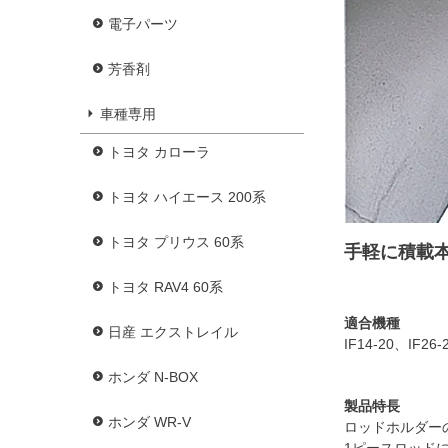
電子パーツ
芳香剤
車種専用
トヨタ カローラ
トヨタ ハイエース 200系
トヨタ プリウス 60系
手軽に積載本
トヨタ RAV4 60系
適合機種
日産 エクストレイル
IF14-20、IF26-
ホンダ N-BOX
製品特長
ホンダ WR-V
ロッドホルダー
1ピースロッド