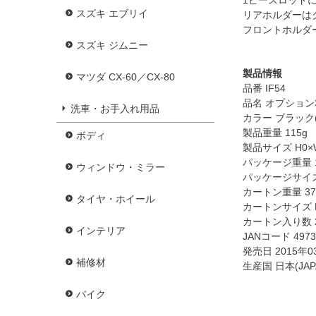
スズキ エブリイ
リアホルダーは
フロントホルダ
スズキ ジムニー
製品情報
マツダ CX-60／CX-80
品番 IF54
品名 オプション
洗車・お手入れ用品
カラー ブラック(
製品重量 115g
ボディ
製品サイズ H0×W
パッケージ重量 1
ウィンドウ・ミラー
パッケージサイズ H
カートン重量 37
タイヤ・ホイール
カートンサイズ H2
カートン入り数 
インテリア
JANコード 4973
発売日 2015年0
補修材
生産国 日本(JAP
バイク