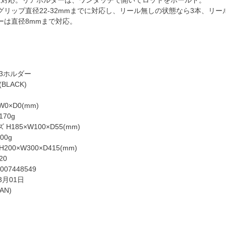
グリップ直径22-32mmまでに対応し、リール無しの状態なら3本、リー
ーは直径8mmまで対応。
3ホルダー
BLACK)
0×D0(mm)
70g
185×W100×D55(mm)
00g
00×W300×D415(mm)
20
007448549
3月01日
AN)