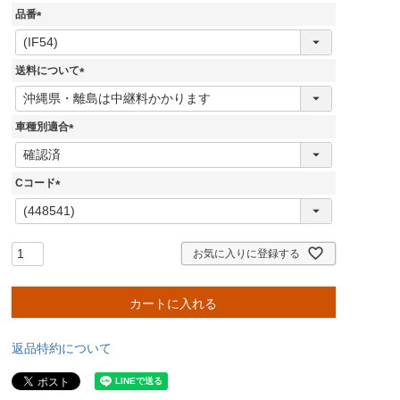
品番
(
必
須
送料について
)
(
必
須
車種別適合
)
(
必
須
Cコード
)
(
必
須
)
お気に入りに登録する
カートに入れる
返品特約について