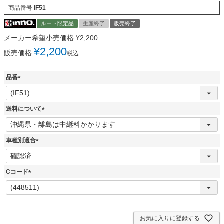
商品番号
IF51
ルート限定品
生産終了
販売終了
メーカー希望小売価格
¥
2,200
¥
2,200
販売価格
税込
品番
(
必
須
送料について
)
(
必
須
車種別適合
)
(
必
須
Cコード
)
(
必
須
)
お気に入りに登録する