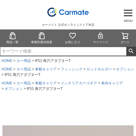
MENU
カーメイト 公式オンラインストア本店
商品一覧
車種別適合検索
お気に入り
マイページ
カート
HOME
カー用品
IF51 角穴アダプターT
HOME
カー用品
車載キャリア
フィッシング
ロッドホルダー
オプション
IF51 角穴アダプターT
HOME
カー用品
車載キャリア
インテリアカーゴギア
車内キャリア
オプション
IF51 角穴アダプターT