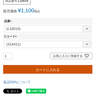
商品番号
L10019
¥
1,100
販売価格
税込
品番
(
必
須
Cコード
)
(
必
須
)
お気に入りに登録する
カートに入れる
返品特約について