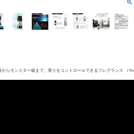
香からモンスター級まで、香りをコントロールできるフレグランス （You