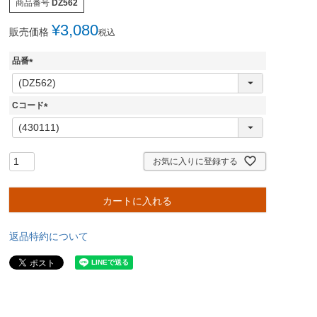
商品番号
DZ562
¥
3,080
販売価格
税込
品番
(
必
須
Cコード
)
(
必
須
)
お気に入りに登録する
カートに入れる
返品特約について