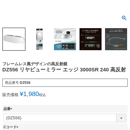
フレームレス風デザインの高反射鏡
DZ556 リヤビューミラー エッジ 3000SR 240 高反射
商品番号
DZ556
¥
1,980
販売価格
税込
品番
(
必
須
Cコード