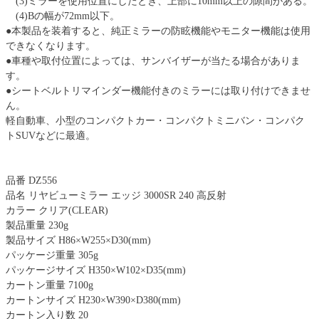
(3)ミラーを使用位置にしたとき、上部に10mm以上の隙間がある。
(4)Bの幅が72mm以下。
●本製品を装着すると、純正ミラーの防眩機能やモニター機能は使用
できなくなります。
●車種や取付位置によっては、サンバイザーが当たる場合がありま
す。
●シートベルトリマインダー機能付きのミラーには取り付けできませ
ん。
軽自動車、小型のコンパクトカー・コンパクトミニバン・コンパク
トSUVなどに最適。
品番
DZ556
品名 リヤビューミラー エッジ 3000SR 240 高反射
カラー クリア(CLEAR)
製品重量 230g
製品サイズ H86×W255×D30(mm)
パッケージ重量 305g
パッケージサイズ H350×W102×D35(mm)
カートン重量 7100g
カートンサイズ H230×W390×D380(mm)
カートン入り数 20