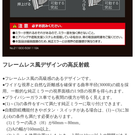
フレームレス風デザインの高反射鏡
●フレームレス風の高級感のあるデザインです。
●ワイドな視界と自然な距離感を確保する曲率半径(3000R)の鏡を採
用。一般的な純正ミラーの視界面積の1.9倍の視界を得られます。
●プライバシーガラス車でも夜間の後方が明るく見えます。
●(1)～(3)の条件をすべて満たす純正ミラーに取り付けできます。
●自動防眩機能付きやボタン・スイッチがある場合は、(1)～(3)に加
え(4)の条件も満たす必要があります。
(1)ミラーの高さ（H）が60mm～80mm。
(2)Aの幅が160mm以上。