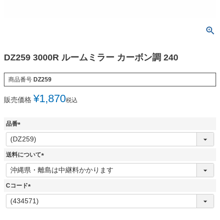
DZ259 3000R ルームミラー カーボン調 240
商品番号
DZ259
¥
1,870
販売価格
税込
品番
(
必
須
送料について
)
(
必
須
Cコード
)
(
必
須