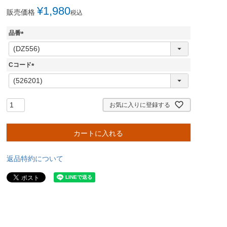
¥
1,980
販売価格
税込
品番
(
必
須
Cコード
)
(
必
須
)
お気に入りに登録する
カートに入れる
返品特約について