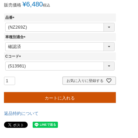
¥
6,480
販売価格
税込
品番
(
必
須
車種別適合
)
(
必
須
Cコード
)
(
必
須
)
お気に入りに登録する
カートに入れる
返品特約について