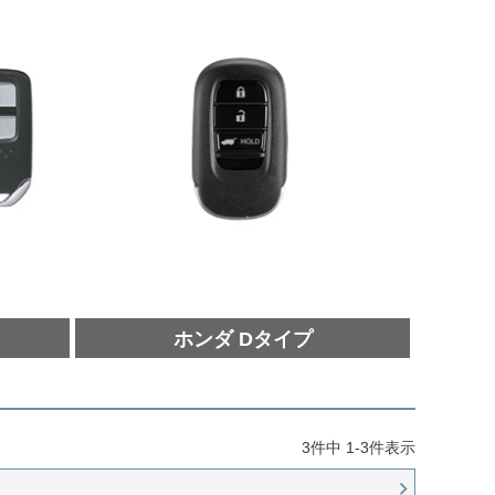
ホンダ Dタイプ
3
件中
1
-
3
件表示