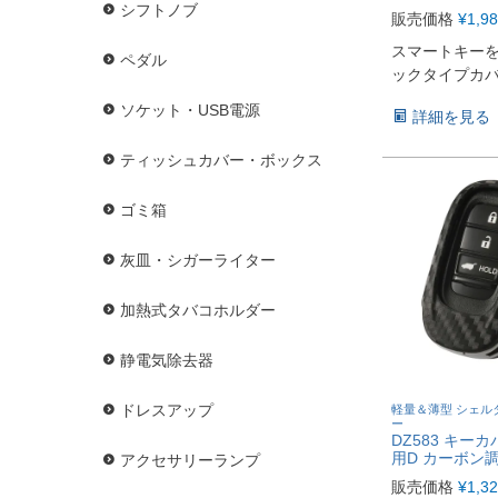
シフトノブ
販売価格
¥
1,9
スマートキー
ペダル
ックタイプカ
ソケット・USB電源
詳細を見る
ティッシュカバー・ボックス
ゴミ箱
灰皿・シガーライター
加熱式タバコホルダー
静電気除去器
ドレスアップ
軽量＆薄型 シェル
ー
DZ583 キー
用D カーボン
アクセサリーランプ
販売価格
¥
1,3