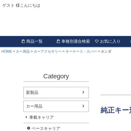
ゲスト 様こんにちは
商品一覧
車種別適合検索
お気に入り
HOME
カー用品
カーアクセサリー
キーケース・カバー
ホンダ
Category
新製品
カー用品
純正キー
車載キャリア
ベースキャリア