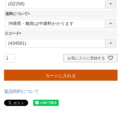
(
必
須
送料について
)
(
必
須
Cコード
)
(
必
須
)
お気に入りに登録する
カートに入れる
返品特約について