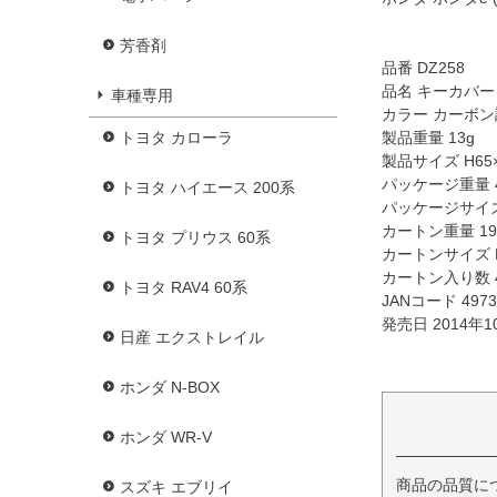
芳香剤
品番 DZ258
品名 キーカバー
車種専用
カラー カーボン
製品重量 13g
トヨタ カローラ
製品サイズ H65×
パッケージ重量 4
トヨタ ハイエース 200系
パッケージサイズ H
カートン重量 19
トヨタ プリウス 60系
カートンサイズ H2
カートン入り数 
トヨタ RAV4 60系
JANコード 4973
発売日 2014年1
日産 エクストレイル
ホンダ N-BOX
ホンダ WR-V
商品の品質に
スズキ エブリイ