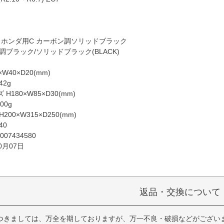
 ホンダ用C カーボン調ソリッドブラック
調ブラック/ソリッドブラック(BLACK)
W40×D20(mm)
2g
180×W85×D30(mm)
00g
00×W315×D250(mm)
40
007434580
0月07日
返品・交換について
つきましては、万全を期しておりますが、万一不良・破損などがござい