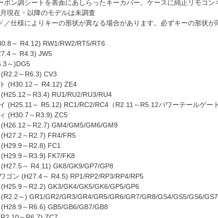
ーボン調シートを表面にあしらったキーカバー。ケースに純正リモコン
年12月現在・以降のモデルは未調査
ド／仕様によりキーの形状が異なる場合があります。必ずキーの形状が
0.8～ R4.12) RW1/RW2/RT5/RT6
7.4～ R4.3) JW5
.3～)DG5
2.2～R6.3) CV3
H30.12～ R4.12) ZE4
25.12～R3.4) RU1/RU2/RU3/RU4
(H25.11～ R5.12) RC1/RC2/RC4（R2.11～R5.12パワーテー
H30.7～R3.9) ZC5
26.12～R2.7) GM4/GM5/GM6/GM9
27.2～R2.7) FR4/FR5
29.9～R2.8) FC1
29.9～R3.9) FK7/FK8
7.5～ R4.11) GK8/GK9/GP7/GP8
 (H27.4～ R4.5) RP1/RP2/RP3/RP4/RP5
5.9～R2.2) GK3/GK4/GK5/GK6/GP5/GP6
.2～) GR1/GR2/GR3/GR4/GR5/GR6/GR7/GR8/GS4/GS5/GS6/GS7
28.9～R6.6) GB5/GB6/GB7/GB8
2.10～R6.7) ZC7