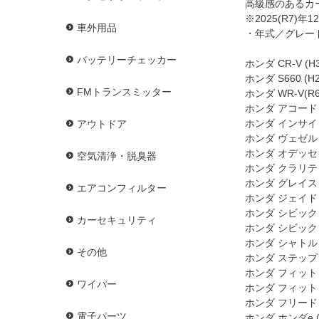
高級感のあるカ
※2025(R7)
車外用品
・年式／グレー
バッテリーチェッカー
ホンダ CR-V (H3
ホンダ S660 (H2
FMトランスミッター
ホンダ WR-V(R6
ホンダ アコード (R
ホンダ インサイト (
アウトドア
ホンダ ヴェゼル (H
ホンダ オデッセイ 
空気清浄・脱臭器
ホンダ クラリティ (
ホンダ グレイス (H
エアコンフィルター
ホンダ ジェイド (H
ホンダ シビック (H
カーセキュリティ
ホンダ シビック (H
ホンダ シャトル (H2
その他
ホンダ ステップワゴン
ホンダ フィット (H2
ワイパー
ホンダ フィット (R2
ホンダ フリード (H
電子パーツ
ホンダ ホンダe (R