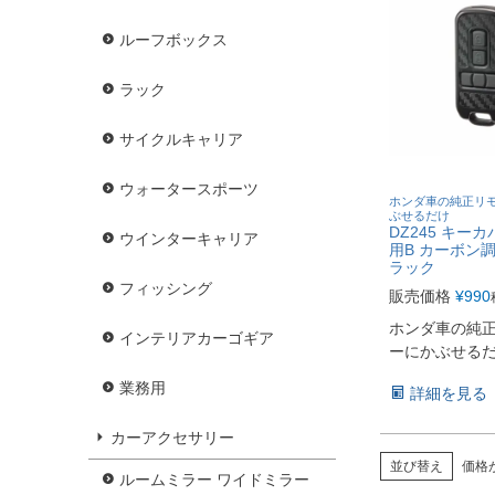
ルーフボックス
ラック
サイクルキャリア
ウォータースポーツ
ホンダ車の純正リ
ぶせるだけ
DZ245 キー
ウインターキャリア
用B カーボン
ラック
フィッシング
販売価格
¥
990
ホンダ車の純
インテリアカーゴギア
ーにかぶせる
業務用
詳細を見る
カーアクセサリー
並び替え
価格
ルームミラー ワイドミラー