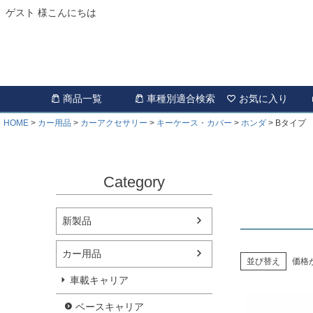
ゲスト 様こんにちは
商品一覧
車種別適合検索
お気に入り
HOME
カー用品
カーアクセサリー
キーケース・カバー
ホンダ
Bタイプ
Category
新製品
カー用品
並び替え
価格
車載キャリア
ベースキャリア