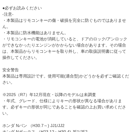
●必ずお読みください
-注意-
・本製品はリモコンキーの傷・破損を完全に防ぐものではありませ
ん。
・本製品に防水機能はありません。
・リモコンキーの電池が消耗していると、ドアのロック/アンロック
ができなかったりエンジンがかからない場合があります。その場合
は、本製品からリモコンキーを取り外し、車の取扱説明書に従って
操作してください。
安全警告
本製品は専用設計です。使用可能(適合型)かどうかを必ずご確認くだ
さい。
※2025（R7）年12月現在・以降のモデルは未調査
・年式、グレード、仕様によりキーの形状が異なる場合がありま
す。必ずキーの形状が同じであることを確認の上お買い求めくださ
い。
ホンダ Nバン （H30.7～) JJ1/JJ2
ホンダ Nボックス （H23.12～H30.4) JF1/JF2