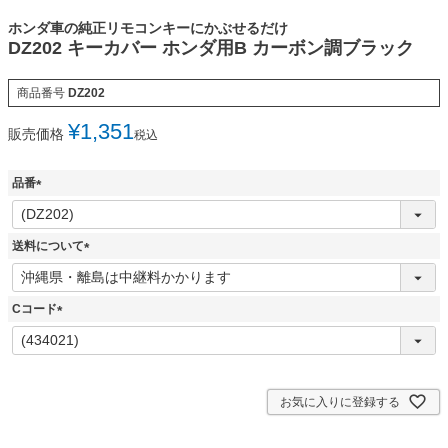
ホンダ車の純正リモコンキーにかぶせるだけ
DZ202 キーカバー ホンダ用B カーボン調ブラック
商品番号
DZ202
¥
1,351
販売価格
税込
品番
(
必
須
送料について
)
(
必
須
Cコード
)
(
必
須
)
お気に入りに登録する