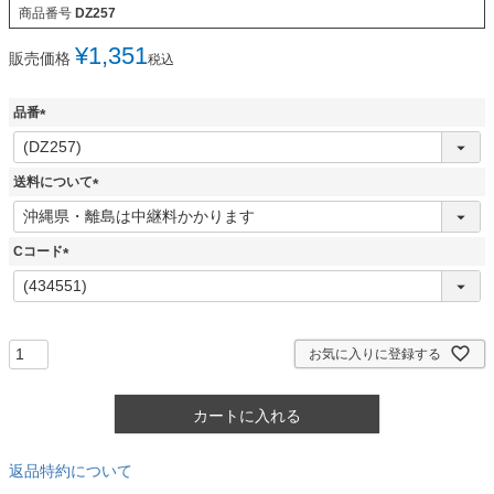
商品番号
DZ257
¥
1,351
販売価格
税込
品番
(
必
須
送料について
)
(
必
須
Cコード
)
(
必
須
)
お気に入りに登録する
カートに入れる
返品特約について