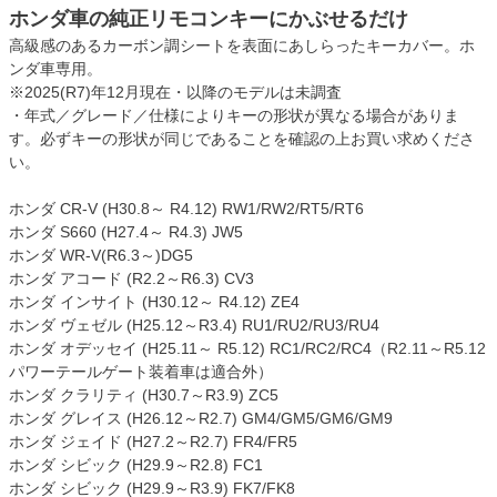
ホンダ車の純正リモコンキーにかぶせるだけ
高級感のあるカーボン調シートを表面にあしらったキーカバー。ホ
ンダ車専用。
※2025(R7)年12月現在・以降のモデルは未調査
・年式／グレード／仕様によりキーの形状が異なる場合がありま
す。必ずキーの形状が同じであることを確認の上お買い求めくださ
い。
ホンダ CR-V (H30.8～ R4.12) RW1/RW2/RT5/RT6
ホンダ S660 (H27.4～ R4.3) JW5
ホンダ WR-V(R6.3～)DG5
ホンダ アコード (R2.2～R6.3) CV3
ホンダ インサイト (H30.12～ R4.12) ZE4
ホンダ ヴェゼル (H25.12～R3.4) RU1/RU2/RU3/RU4
ホンダ オデッセイ (H25.11～ R5.12) RC1/RC2/RC4（R2.11～R5.12
パワーテールゲート装着車は適合外）
ホンダ クラリティ (H30.7～R3.9) ZC5
ホンダ グレイス (H26.12～R2.7) GM4/GM5/GM6/GM9
ホンダ ジェイド (H27.2～R2.7) FR4/FR5
ホンダ シビック (H29.9～R2.8) FC1
ホンダ シビック (H29.9～R3.9) FK7/FK8