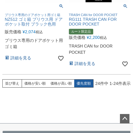
プリウス専用のドアポケット用ゴミ箱
TRASH CAN for DOOR POCKET
NZ512 ゴミ箱 プリウス用 ドア
RG111 TRASH CAN FOR
ポケット取付 ブラック色用
DOOR POCKET
販売価格
¥
2,074
ルート限定品
税込
販売価格
¥
2,200
税込
プリウス専用のドアポケット用
TRASH CAN for DOOR
ゴミ箱
POCKET
詳細を見る
詳細を見る
24
件中
1
-
24
件表示
並び替え
価格が安い順
価格が高い順
優先度順
ペー