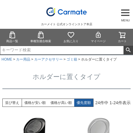
MENU
カーメイト 公式オンラインストア本店
商品一覧
車種別適合検索
お気に入り
マイページ
カート
HOME
カー用品
カーアクセサリー
ゴミ箱
ホルダーに置くタイプ
ホルダーに置くタイプ
24
件中
1
-
24
件表示
並び替え
価格が安い順
価格が高い順
優先度順