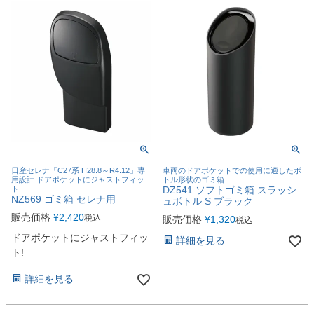
日産セレナ「C27系 H28.8～R4.12」専
車両のドアポケットでの使用に適したボ
用設計 ドアポケットにジャストフィッ
トル形状のゴミ箱
ト
DZ541 ソフトゴミ箱 スラッシ
NZ569 ゴミ箱 セレナ用
ュボトル S ブラック
販売価格
¥
2,420
税込
販売価格
¥
1,320
税込
ドアポケットにジャストフィッ
詳細を見る
ト!
詳細を見る