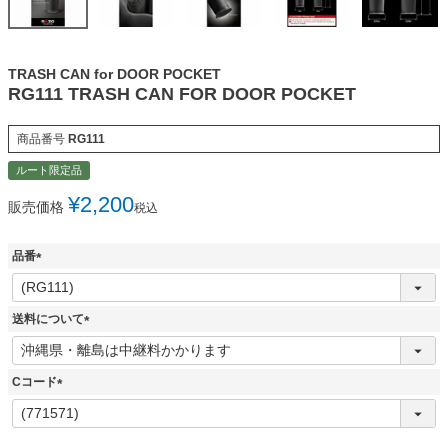
TRASH CAN for DOOR POCKET
RG111 TRASH CAN FOR DOOR POCKET
商品番号
RG111
ルート限定品
¥
2,200
販売価格
税込
品番
(
必
須
送料について
)
(
必
須
Cコード
)
(
必
須