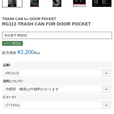
TRASH CAN for DOOR POCKET
RG113 TRASH CAN FOR DOOR POCKET
商品番号
RG113
ルート限定品
¥
2,200
販売価格
税込
品番
(
必
須
送料について
)
(
必
須
Cコード
)
(
必
須