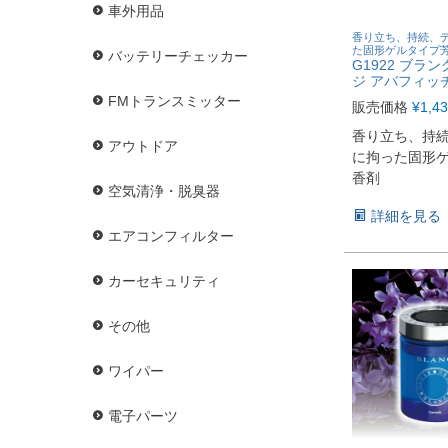
車外用品
香り立ち、持続、
た固形ゲルタイプ
バッテリーチェッカー
G1922 ブラ
ジ アバフィッ
FMトランスミッター
販売価格
¥
1,4
香り立ち、持
アウトドア
に拘った固形
香剤
空気清浄・脱臭器
詳細を見る
エアコンフィルター
カーセキュリティ
その他
ワイパー
電子パーツ