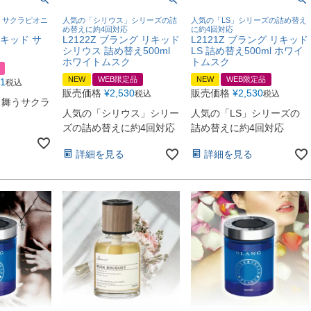
うサクラピオニ
人気の「シリウス」シリーズの詰
人気の「LS」シリーズの詰め替え
め替えに約4回対応
に約4回対応
リキッド サ
L2122Z ブラング リキッド
L2121Z ブラング リキッド
シリウス 詰め替え500ml
LS 詰め替え500ml ホワイ
ホワイトムスク
トムスク
NEW
WEB限定品
NEW
WEB限定品
01
税込
販売価格
¥
2,530
販売価格
¥
2,530
税込
税込
ら舞うサクラ
人気の「シリウス」シリー
人気の「LS」シリーズの
り
ズの詰め替えに約4回対応
詰め替えに約4回対応
詳細を見る
詳細を見る