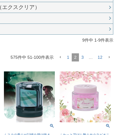
R（エクスクリア）
9
件中
1
-
9
件表示
575
件中
51
-
100
件表示
1
2
3
…
12
ムスクの香りが記憶を呼び覚ま
ふわっと花びら舞うサクラピオニ