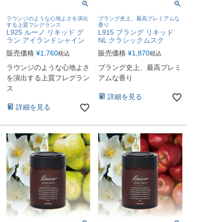
ラウンジのような心地よさを演出
ブラング史上、最高プレミアムな
する上質フレグランス
香り
L925 ルーノ リキッド グ
L915 ブラング リキッド
ラン アイランドシャイン
NL クラシックムスク
販売価格
¥
1,760
販売価格
¥
1,870
税込
税込
ラウンジのような心地よさ
ブラング史上、最高プレミ
を演出する上質フレグラン
アムな香り
ス
詳細を見る
詳細を見る