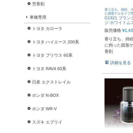
芳香剤
香り立ち、持続、
た固形ゲルタイプ
車種専用
G1921 ブラ
ジ ホワイトム
トヨタ カローラ
販売価格
¥
1,4
香り立ち、持
トヨタ ハイエース 200系
に拘った固形
香剤
トヨタ プリウス 60系
詳細を見る
トヨタ RAV4 60系
日産 エクストレイル
ホンダ N-BOX
ホンダ WR-V
スズキ エブリイ