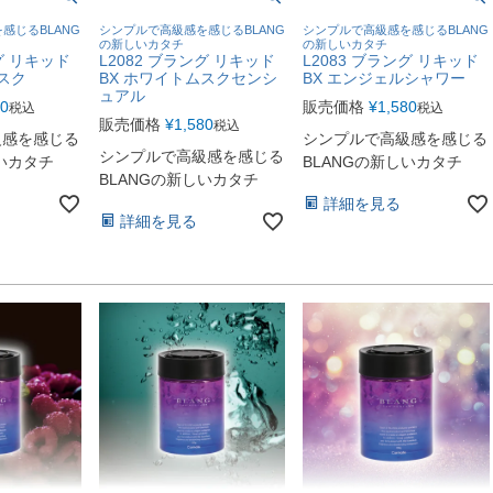
感じるBLANG
シンプルで高級感を感じるBLANG
シンプルで高級感を感じるBLANG
の新しいカタチ
の新しいカタチ
グ リキッド
L2082 ブラング リキッド
L2083 ブラング リキッド
スク
BX ホワイトムスクセンシ
BX エンジェルシャワー
ュアル
80
販売価格
¥
1,580
税込
税込
販売価格
¥
1,580
税込
級感を感じる
シンプルで高級感を感じる
シンプルで高級感を感じる
しいカタチ
BLANGの新しいカタチ
BLANGの新しいカタチ
詳細を見る
詳細を見る