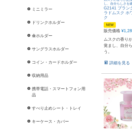
し、自分らしさを
G2141 ブラン
ミニミラー
ラドムスク ホ
ク
ドリンクホルダー
NEW
販売価格
¥
1,2
傘ホルダー
ムスクの香り
覚まし、自分
サングラスホルダー
う。
コイン・カードホルダー
詳細を見る
収納用品
携帯電話・スマートフォン用
品
すべり止めシート・トレイ
キーケース・カバー