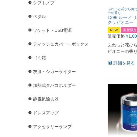
シフトノブ
ふわっと花びら舞
ーの香り
ペダル
L396 ルーノ 
クラピオニー
ソケット・USB電源
NEW
数量限定
販売価格
¥
1,0
ティッシュカバー・ボックス
ふわっと花び
ピオニーの香
ゴミ箱
詳細を見る
灰皿・シガーライター
加熱式タバコホルダー
静電気除去器
ドレスアップ
アクセサリーランプ