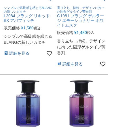
シンプルで高級感を感じるBLANG
香り立ち、持続、デザインに拘っ
の新しいカタチ
た固形ゲルタイプ芳香剤
L2084 ブラング リキッド
G1981 ブラング ゲルラー
BX アバフィッチ
ジ エモーショナリー ホワ
イトムスク
販売価格
¥
1,580
税込
販売価格
¥
1,480
税込
シンプルで高級感を感じる
香り立ち、持続、デザイン
BLANGの新しいカタチ
に拘った固形ゲルタイプ芳
香剤
詳細を見る
詳細を見る