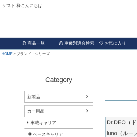
ゲスト 様こんにちは
商品一覧
車種別適合検索
お気に入り
HOME
ブランド・シリーズ
Category
新製品
カー用品
Dr.DEO
車載キャリア
luno（ルー
ベースキャリア