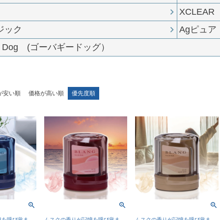
XCLEA
ジック
Agピュア
Y Dog (ゴーバギードッグ）
が安い順
価格が高い順
優先度順
憶を呼び覚ま
ムスクの香りが記憶を呼び覚ま
ムスクの香りが記憶を呼び覚ま