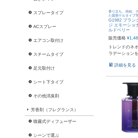
香り立ち、持続、
スプレータイプ
た固形ゲルタイプ
G1982 ブラ
ジ エモーショ
ACスプレー
ルドベリー
販売価格
¥
1,4
エアコン取付け
トレンドのネ
ラデーション
スチームタイプ
詳細を見る
足元取付け
シート下タイプ
その他消臭剤
芳香剤（フレグランス）
噴霧式ディフューザー
シーンで選ぶ