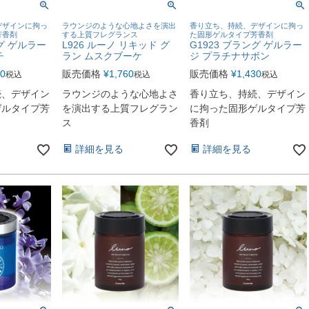
デザインに拘っ
ラウンジのような心地よさを演出
香り立ち、持続、デザインに拘っ
芳香剤
する上質フレグランス
た固形ゲルタイプ芳香剤
ング ゲルラー
L926 ルーノ リキッド グ
G1923 ブラング ゲルラー
チ
ラン ムスクブーケ
ジ プラチナサボン
30
販売価格
¥
1,760
販売価格
¥
1,430
税込
税込
税込
続、デザイン
ラウンジのような心地よさ
香り立ち、持続、デザイン
ゲルタイプ芳
を演出する上質フレグラン
に拘った固形ゲルタイプ芳
ス
香剤
詳細を見る
詳細を見る