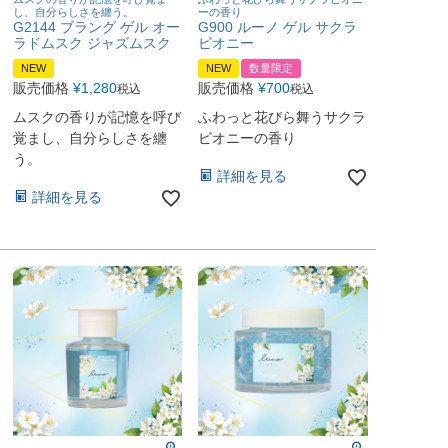
し、自分らしさを纏う。
ーの香り
G2144 ブラング ゲル オー
G900 ルーノ ゲル サクラ
ラドムスク ジャズムスク
ピオニー
NEW
NEW
数量限定
販売価格
¥
1,280
販売価格
¥
700
税込
税込
ムスクの香りが記憶を呼び
ふわっと花びら舞うサクラ
覚まし、自分らしさを纏
ピオニーの香り
う。
詳細を見る
詳細を見る