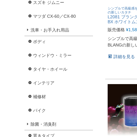
スズキ ジムニー
シンプルで高級感を
の新しいカタチ
マツダ CX-60／CX-80
L2081 ブラン
BX ホワイトム
販売価格
¥
1,5
洗車・お手入れ用品
シンプルで高
ボディ
BLANGの新
ウィンドウ・ミラー
詳細を見る
タイヤ・ホイール
インテリア
補修材
バイク
除菌・消臭剤
置きタイプ