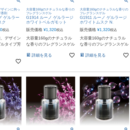
デザインに拘っ
大容量160gのナチュラルな香りの
大容量160gのナチュラルな香りの
芳香剤
フレグランスゲル
フレグランスゲル
ング ゲルラー
G1914 ルーノ ゲルラージ
G1911 ルーノ ゲルラージ
スク
ホワイトベルガモット
ホワイトムスク N.
30
販売価格
¥
1,320
販売価格
¥
1,320
税込
税込
税込
続、デザイン
大容量160gのナチュラル
大容量160gのナチュラル
ゲルタイプ芳
な香りのフレグランスゲル
な香りのフレグランスゲル
詳細を見る
詳細を見る