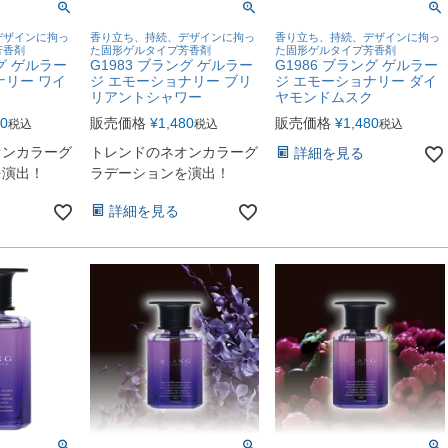
デザインに拘っ
香り立ち、持続、デザインに拘っ
香り立ち、持続、デザインに拘っ
芳香剤
た固形ゲルタイプ芳香剤
た固形ゲルタイプ芳香剤
ング ゲルラー
G1983 ブラング ゲルラー
G1986 ブラング ゲルラー
ナリー ワイ
ジ エモーショナリー ブリ
ジ エモーショナリー ダイ
リアントシャワー
ヤモンドムスク
80
販売価格
¥
1,480
販売価格
¥
1,480
税込
税込
税込
オンカラーグ
トレンドのネオンカラーグ
詳細を見る
を演出！
ラデーションを演出！
詳細を見る