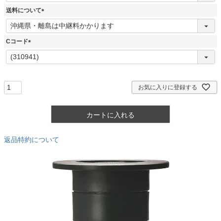
須
送料について
)
(
必
須
Cコード
)
(
必
須
)
お気に入りに登録する
カートに入れる
返品特約について