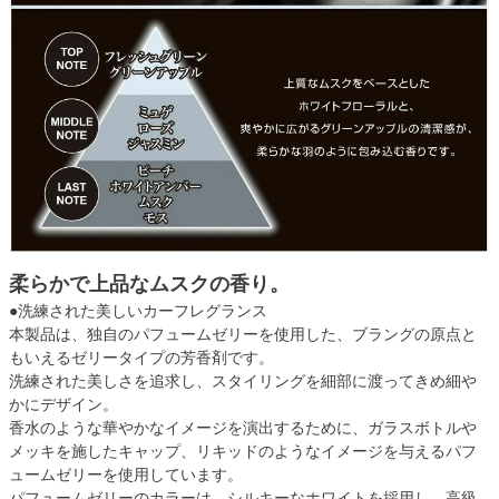
柔らかで上品なムスクの香り。
●洗練された美しいカーフレグランス
本製品は、独自のパフュームゼリーを使用した、ブラングの原点と
もいえるゼリータイプの芳香剤です。
洗練された美しさを追求し、スタイリングを細部に渡ってきめ細や
かにデザイン。
香水のような華やかなイメージを演出するために、ガラスボトルや
メッキを施したキャップ、リキッドのようなイメージを与えるパフ
ュームゼリーを使用しています。
パフュームゼリーのカラーは、シルキーなホワイトを採用し、高級