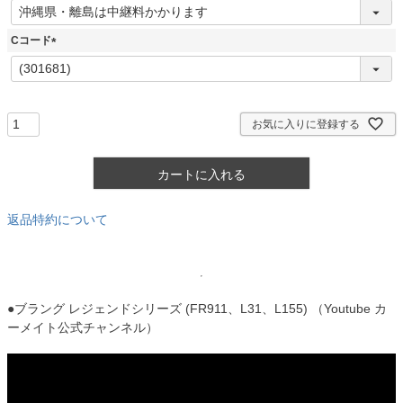
(
必
須
Cコード
)
(
必
須
)
お気に入りに登録する
カートに入れる
返品特約について
●ブラング レジェンドシリーズ (FR911、L31、L155) （Youtube カ
ーメイト公式チャンネル）