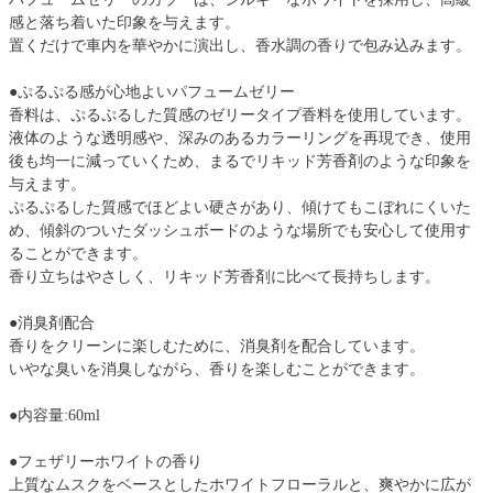
感と落ち着いた印象を与えます。
置くだけで車内を華やかに演出し、香水調の香りで包み込みます。
●ぷるぷる感が心地よいパフュームゼリー
香料は、ぷるぷるした質感のゼリータイプ香料を使用しています。
液体のような透明感や、深みのあるカラーリングを再現でき、使用
後も均一に減っていくため、まるでリキッド芳香剤のような印象を
与えます。
ぷるぷるした質感でほどよい硬さがあり、傾けてもこぼれにくいた
め、傾斜のついたダッシュボードのような場所でも安心して使用す
ることができます。
香り立ちはやさしく、リキッド芳香剤に比べて長持ちします。
●消臭剤配合
香りをクリーンに楽しむために、消臭剤を配合しています。
いやな臭いを消臭しながら、香りを楽しむことができます。
●内容量:60ml
●フェザリーホワイトの香り
上質なムスクをベースとしたホワイトフローラルと、爽やかに広が