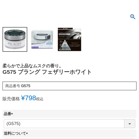
柔らかで上品なムスクの香り。
G575 ブラング フェザリーホワイト
商品番号
G575
¥
798
販売価格
税込
品番
(
必
須
送料について
)