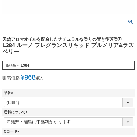
天然アロマオイルを配合したナチュラルな香りの置き型芳香剤
L384 ルーノ フレグランスリキッド プルメリア&ラズ
ベリー
商品番号
L384
¥
968
販売価格
税込
品番
(
必
須
送料について
)
(
必
須
Cコード
)