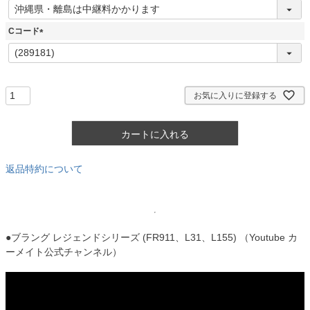
(
必
須
Cコード
)
(
必
須
)
お気に入りに登録する
カートに入れる
返品特約について
●ブラング レジェンドシリーズ (FR911、L31、L155) （Youtube カ
ーメイト公式チャンネル）