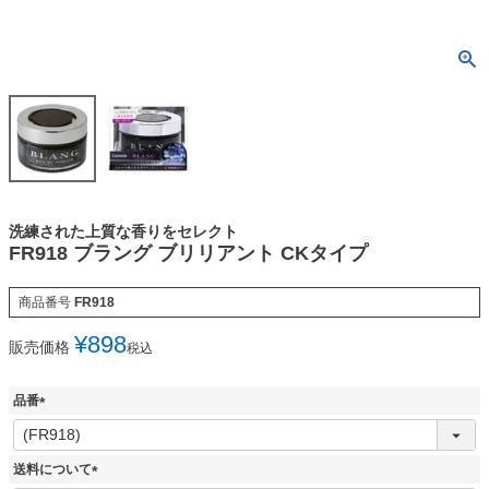
洗練された上質な香りをセレクト
FR918 ブラング ブリリアント CKタイプ
商品番号
FR918
¥
898
販売価格
税込
品番
(
必
須
送料について
)