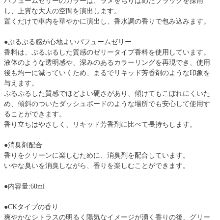
パフュームゼリーのカラーは、ラメをちりばめたブラックを採用
し、上質な大人の空間を演出します。
置くだけで車内を華やかに演出し、香水調の香りで包み込みます。
●ぷるぷる感が心地よいパフュームゼリー
香料は、ぷるぷるした質感のゼリータイプ香料を使用しています。
液体のような透明感や、深みのあるカラーリングを再現でき、使用
後も均一に減っていくため、まるでリキッド芳香剤のような印象を
与えます。
ぷるぷるした質感でほどよい硬さがあり、傾けてもこぼれにくいた
め、傾斜のついたダッシュボードのような場所でも安心して使用す
ることができます。
香り立ちはやさしく、リキッド芳香剤に比べて長持ちします。
●消臭剤配合
香りをクリーンに楽しむために、消臭剤を配合しています。
いやな臭いを消臭しながら、香りを楽しむことができます。
●内容量:60ml
●CKタイプの香り
爽やかなシトラスの明るく陽気なイメージが湧く香りの後、グリー