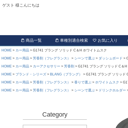
ゲスト 様こんにちは
商品一覧
車種別適合検索
お気に入り
HOME
カー用品
G1741 ブラング ソリッド C＆H ホワイトムスク
HOME
カー用品
芳香剤（フレグランス）
シーンで選ぶ
ダッシュボード
HOME
カー用品
カーアクセサリー
芳香剤
G1741 ブラング ソリッド C＆
HOME
ブランド・シリーズ
BLANG（ブラング）
G1741 ブラング ソリッド
HOME
カー用品
芳香剤（フレグランス）
香りで選ぶ
ホワイトムスク
G
HOME
カー用品
芳香剤（フレグランス）
シーンで選ぶ
ドリンクホルダー
Category