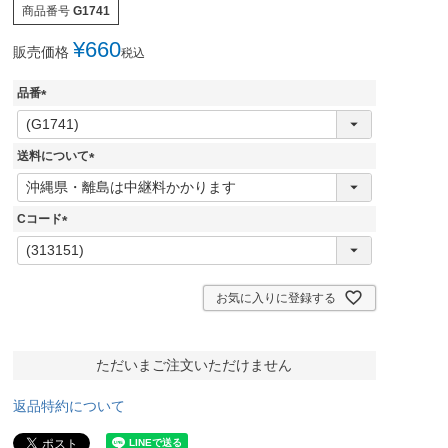
商品番号
G1741
¥
660
販売価格
税込
品番
(
必
須
送料について
)
(
必
須
Cコード
)
(
必
須
)
お気に入りに登録する
ただいまご注文いただけません
返品特約について