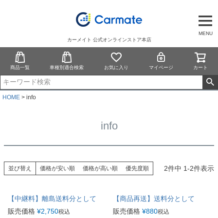
MENU
カーメイト 公式オンラインストア本店
商品一覧
車種別適合検索
お気に入り
マイページ
カート
HOME
info
info
2
件中
1
-
2
件表示
並び替え
価格が安い順
価格が高い順
優先度順
【中継料】離島送料分として
【商品再送】送料分として
販売価格
¥
2,750
販売価格
¥
880
税込
税込