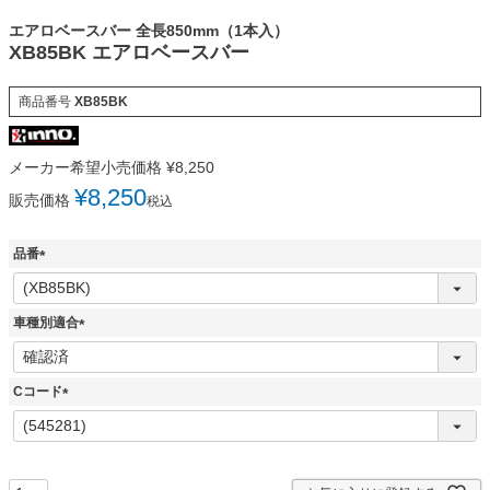
エアロベースバー 全長850mm（1本入）
XB85BK エアロベースバー
商品番号
XB85BK
メーカー希望小売価格
¥
8,250
¥
8,250
販売価格
税込
品番
(
必
須
車種別適合
)
(
必
須
Cコード
)
(
必
須
)