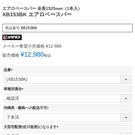
エアロベースバー 全長1525mm（1本入）
XB153BK エアロベースバー
商品番号
XB153BK
メーカー希望小売価格
¥
12,980
¥
12,980
販売価格
税込
品番
(
必
須
車種別適合
)
(
必
須
沖縄県・離島への配送不可
)
(
必
須
大型宅配便(佐川急便)になります
)
(