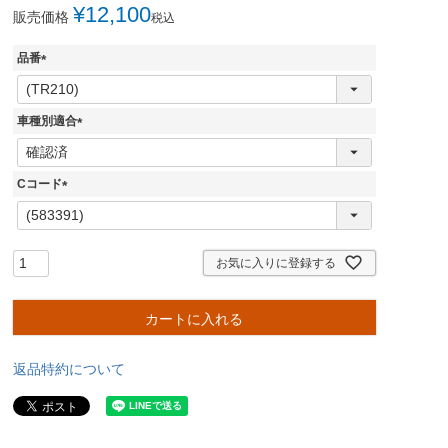
¥
12,100
販売価格
税込
品番
(
必
須
車種別適合
)
(
必
須
Cコード
)
(
必
須
)
お気に入りに登録する
カートに入れる
返品特約について