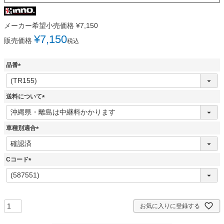
メーカー希望小売価格
¥
7,150
¥
7,150
販売価格
税込
品番
(
必
須
送料について
)
(
必
須
車種別適合
)
(
必
須
Cコード
)
(
必
須
)
お気に入りに登録する