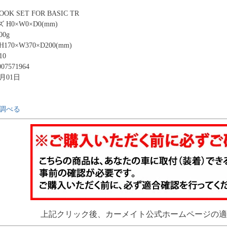
OOK SET FOR BASIC TR
0×W0×D0(mm)
0g
70×W370×D200(mm)
10
07571964
0月01日
調べる
上記クリック後、カーメイト公式ホームページの適