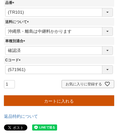
品番
(
必
須
送料について
)
(
必
須
車種別適合
)
(
必
須
Cコード
)
(
必
須
)
お気に入りに登録する
カートに入れる
返品特約について