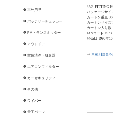
品名 FITTING H
車外用品
パッケージサイズ H
カートン重量 360
バッテリーチェッカー
カートンサイズ H1
カートン入り数 
FMトランスミッター
JANコード 49730
発売日 1998年1
アウトドア
⇒
車種別適合を
空気清浄・脱臭器
エアコンフィルター
カーセキュリティ
その他
ワイパー
電子パーツ