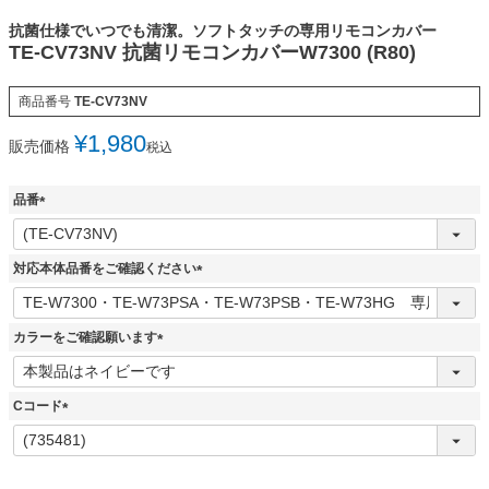
抗菌仕様でいつでも清潔。ソフトタッチの専用リモコンカバー
TE-CV73NV 抗菌リモコンカバーW7300 (R80)
商品番号
TE-CV73NV
¥
1,980
販売価格
税込
品番
(
必
須
対応本体品番をご確認ください
)
(
必
須
カラーをご確認願います
)
(
必
須
Cコード
)
(
必
須