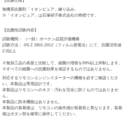
【抗菌仕様】
無機系抗菌剤「イオンピュア」練り込み。
※「イオンピュア」は石塚硝子株式会社の商標です。
【抗菌性試験内容】
試験機関： （一財）ボーケン品質評価機構
試験方法： JIS Z 2801:2012（フィルム密着法）にて、抗菌活性値
2.0以上
※無加工品の表面と比較して、細菌の増殖を99%以上抑制します。
※すべての細菌への抗菌効果を保証するものではありません。
対応するリモコンエンジンスターターの機種を必ずご確認くださ
い。本製品は専用設計です。
本製品はリモコンへのキズ・汚れを完全に防ぐものではありませ
ん。
本製品に防水機能はありません。
本製品の装着後は、リモコンの操作感が装着前と異なります。装着
後はボタン部を確実に操作してください。