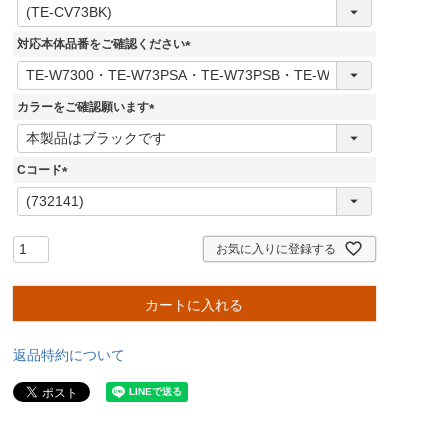
(
必
須
対応本体品番をご確認ください
)
(
必
須
カラーをご確認願います
)
(
必
須
Cコード
)
(
必
須
)
お気に入りに登録する
カートに入れる
返品特約について