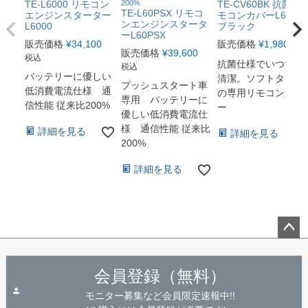
TE-L6000 リモコン
200%
TE-CV60BK 抗菌リ
TE-L60PSX リモコ
エンジンスターター
モコンカバーL6000
ンエンジンスタータ
L6000
ブラック
ーL60PSX
販売価格
¥
34,100
販売価格
¥
1,980
税込
販売価格
¥
39,600
税込
抗菌仕様でいつでも
税込
バッテリーに優しい
清潔。ソフトタッチ
プッシュスタート車
低消費電流仕様 通
の専用リモコンカバ
専用 バッテリーに
信性能 従来比200%
ー
優しい低消費電流仕
様 通信性能 従来比
詳細を見る
詳細を見る
200%
詳細を見る
ペー
ジト
会員登録（無料）
ップ
へ
モニター募集など会員限定速報中!!