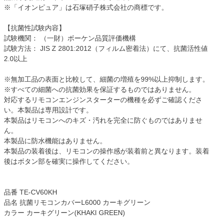
※「イオンピュア」は石塚硝子株式会社の商標です。
【抗菌性試験内容】
試験機関： （一財）ボーケン品質評価機構
試験方法： JIS Z 2801:2012（フィルム密着法）にて、抗菌活性値
2.0以上
※無加工品の表面と比較して、細菌の増殖を99%以上抑制します。
※すべての細菌への抗菌効果を保証するものではありません。
対応するリモコンエンジンスターターの機種を必ずご確認くださ
い。本製品は専用設計です。
本製品はリモコンへのキズ・汚れを完全に防ぐものではありませ
ん。
本製品に防水機能はありません。
本製品の装着後は、リモコンの操作感が装着前と異なります。装着
後はボタン部を確実に操作してください。
品番 TE-CV60KH
品名 抗菌リモコンカバーL6000 カーキグリーン
カラー カーキグリーン(KHAKI GREEN)