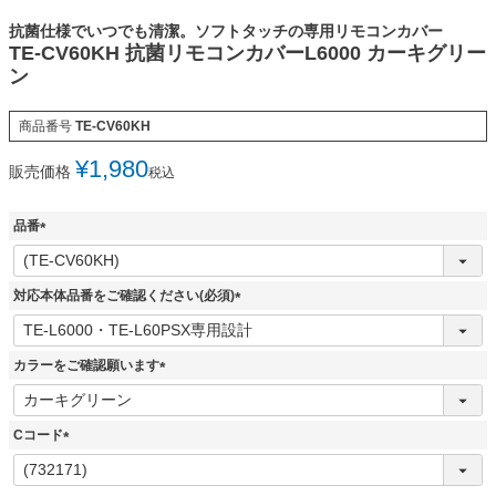
抗菌仕様でいつでも清潔。ソフトタッチの専用リモコンカバー
TE-CV60KH 抗菌リモコンカバーL6000 カーキグリー
ン
商品番号
TE-CV60KH
¥
1,980
販売価格
税込
品番
(
必
須
対応本体品番をご確認ください(必須)
)
(
必
須
カラーをご確認願います
)
(
必
須
Cコード
)
(
必