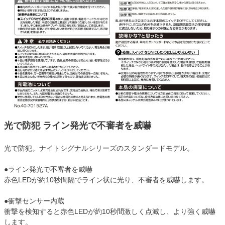
光で防犯 ライン発光で不審者を威嚇
光で防犯。ナイトシグナルシリーズのスタンダードモデル。
●ライン発光で不審者を威嚇
赤色LEDが約10秒間隔でライン状に光り、不審者を威嚇します。
●衝撃センサー内蔵
衝撃を検知すると赤色LEDが約10秒間激しく点滅し、より強く威嚇
します。