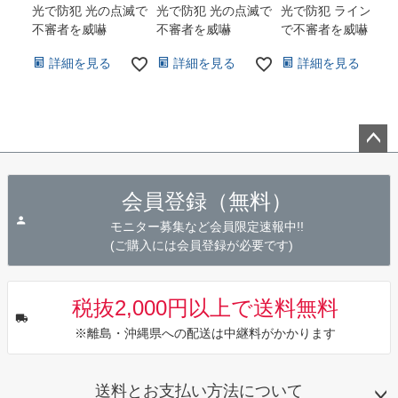
光で防犯 光の点滅で
光で防犯 光の点滅で
光で防犯 ライン発光
不審者を威嚇
不審者を威嚇
で不審者を威嚇
詳細を見る
詳細を見る
詳細を見る
ペー
ジト
会員登録（無料）
ップ
へ
モニター募集など会員限定速報中!!
(ご購入には会員登録が必要です)
税抜2,000円以上で送料無料
※離島・沖縄県への配送は中継料がかかります
送料とお支払い方法について