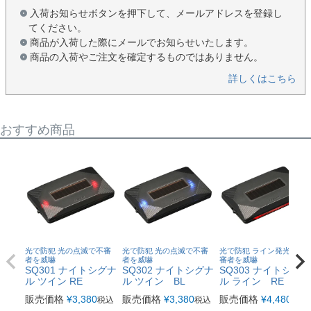
入荷お知らせボタンを押下して、メールアドレスを登録し
てください。
商品が入荷した際にメールでお知らせいたします。
商品の入荷やご注文を確定するものではありません。
詳しくはこちら
おすすめ商品
光で防犯 光の点滅で不審
光で防犯 光の点滅で不審
光で防犯 ライン発光で不
者を威嚇
者を威嚇
審者を威嚇
SQ301 ナイトシグナ
SQ302 ナイトシグナ
SQ303 ナイトシグナ
ル ツイン RE
ル ツイン BL
ル ライン RE
販売価格
¥
3,380
販売価格
¥
3,380
販売価格
¥
4,480
税込
税込
税込