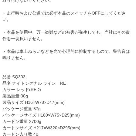
取り付けないでください。
・走行時および公道では必ず本品のスイッチをOFFにしてくださ
い。
・本品を使用中、万一盗難などの被害が発生しても、当社はその責
任を一切負いません。
・本品は車上ねらいなどを光で心理的に抑制するもので、警告音は
鳴りません。
品番 SQ303
品名 ナイトシグナル ライン RE
カラー レッド(RED)
製品重量 30g
製品サイズ H16×W78×D47(mm)
パッケージ重量 57g
パッケージサイズ H180×W75×D25(mm)
カートン重量 2700g
カートンサイズ H217×W320×D295(mm)
カートン入り数 40