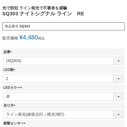
光で防犯 ライン発光で不審者を威嚇
SQ303 ナイトシグナル ライン RE
商品番号
SQ303
¥
4,480
販売価格
税込
品番
(
必
須
LED数
)
(
必
須
LEDカラー
)
(
必
須
光り方
)
(
必
須
衝撃センサー