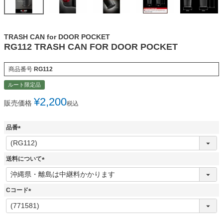
TRASH CAN for DOOR POCKET
RG112 TRASH CAN FOR DOOR POCKET
商品番号
RG112
ルート限定品
¥
2,200
販売価格
税込
品番
(
必
須
送料について
)
(
必
須
Cコード
)
(
必
須