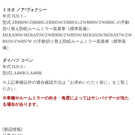
トヨタ ノア/ヴォクシー
年式 H26.1～
型式 ZRR80W/ZRR80G/ZRR85W/ZRR85G/ZWR80W/ZWR80G の手動
切り替え防眩ルームミラー装着車（標準装備）
MZRA90W/MZRA95W/ZWR90W/ZWR95W/MZRA92W/MZRA97W/ZW
R92W/ZWR97W の手動切り替え防眩ルームミラー装着車（標準装
備）
ダイハツ コペン
年式 H26.6～
型式LA400K/LA400K
※上記車種以外の適合確認方法は『お求めいただく前に』をご覧く
ださい。
※車種やルームミラーの向き・角度によってはサンバイザーが当た
る場合があります。
[製品情報]