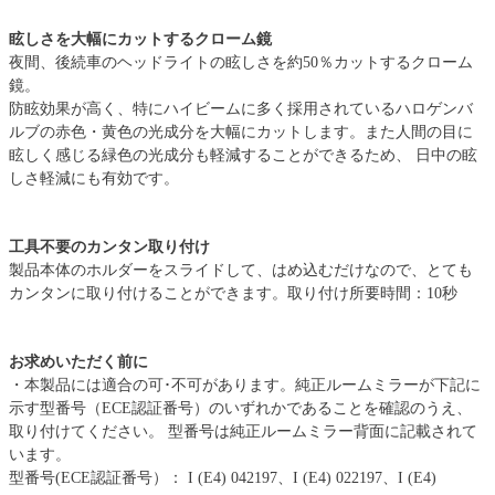
眩しさを大幅にカットするクローム鏡
夜間、後続車のヘッドライトの眩しさを約50％カットするクローム
鏡。
防眩効果が高く、特にハイビームに多く採用されているハロゲンバ
ルブの赤色・黄色の光成分を大幅にカットします。また人間の目に
眩しく感じる緑色の光成分も軽減することができるため、 日中の眩
しさ軽減にも有効です。
工具不要のカンタン取り付け
製品本体のホルダーをスライドして、はめ込むだけなので、とても
カンタンに取り付けることができます。取り付け所要時間：10秒
お求めいただく前に
・本製品には適合の可･不可があります。純正ルームミラーが下記に
示す型番号（ECE認証番号）のいずれかであることを確認のうえ、
取り付けてください。 型番号は純正ルームミラー背面に記載されて
います。
型番号(ECE認証番号）： I (E4) 042197、I (E4) 022197、I (E4)