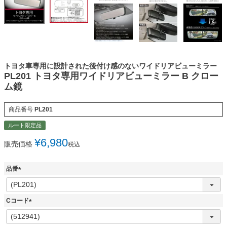
トヨタ車専用に設計された後付け感のないワイドリアビューミラー
PL201 トヨタ専用ワイドリアビューミラー B クロー
ム鏡
商品番号
PL201
ルート限定品
¥
6,980
販売価格
税込
品番
(
必
須
Cコード
)
(
必