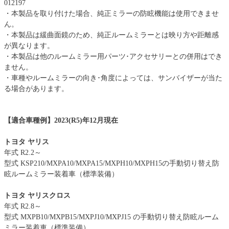
012197
・本製品を取り付けた場合、純正ミラーの防眩機能は使用できませ
ん。
・本製品は緩曲面鏡のため、純正ルームミラーとは映り方や距離感
が異なります。
・本製品は他のルームミラー用パーツ･アクセサリーとの併用はでき
ません。
・車種やルームミラーの向き･角度によっては、サンバイザーが当た
る場合があります。
【適合車種例】2023(R5)年12月現在
トヨタ ヤリス
年式 R2.2～
型式 KSP210/MXPA10/MXPA15/MXPH10/MXPH15の手動切り替え防
眩ルームミラー装着車（標準装備）
トヨタ ヤリスクロス
年式 R2.8～
型式 MXPB10/MXPB15/MXPJ10/MXPJ15 の手動切り替え防眩ルーム
ミラー装着車（標準装備）