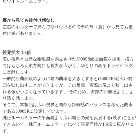
たワイドルームミラー。
裏から見ても後付け感なし
左右のホルダーで挟んで取り付けるので車の外（裏）から見ても後
付け感がありません。
視界拡大 1.6倍
広い視界と自然な距離感を両立させた3000SR緩曲面鏡を採用。横方
向はもちろん縦方向にも視界が広がり、ゆとりのあるドライビング
に貢献します。
一般的な曲面鏡のように鏡の曲率を大きくすると(1400SR等)広い範
囲を映し出すことができますが、その反面、実際の像より映し出さ
れる像が小さくなっていきます。 そのため、実際の距離感より、よ
り遠く感じます。
そこで、本製品は広い視界と自然な距離感のバランスを考えた曲率
である3000SRに設定しています。
純正ルームミラーの平面鏡より広い範囲の光を反射する(映す)ことが
できるので、純正ルームミラーと比べて視界面積が1.6倍に広がりま
す。