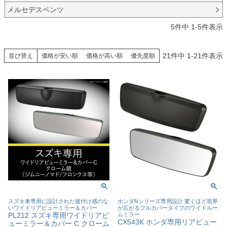
メルセデスベンツ
5
件中
1
-
5
件表示
21
件中
1
-
21
件表示
並び替え
価格が安い順
価格が高い順
優先度順
スズキ車専用に設計された後付け感のな
ホンダNシリーズ専用設計 驚くほど視界
いワイドリアビューミラー＆カバー
が広がるフルカバータイプのワイドルー
PL212 スズキ専用ワイドリアビ
ムミラー
CX543K ホンダ専用リアビュー
ューミラー＆カバー C クローム