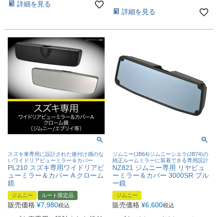
詳細を見る
詳細を見る
スズキ車専用に設計された後付け感のな
ジムニー(JB64)ジムニーシエラ(JB74)の
いワイドリアビューミラー＆カバー
純正ルームミラーに装着できる専用設計
PL210 スズキ専用ワイドリアビ
NZ821 ジムニー専用 リヤビュ
ューミラー＆カバー A クローム
ーミラー＆カバー 3000SR ブル
鏡
ー鏡
ジムニー
ルート限定品
ジムニー
販売価格
¥
7,980
販売価格
¥
6,600
税込
税込