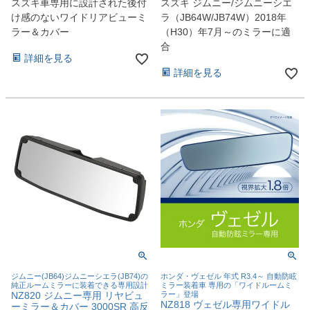
スズキ車専用に設計された後付
スズキ ジムニー/ジムニーシエ
け感のないワイドリアビューミ
ラ（JB64W/JB74W）2018年
ラー＆カバー
（H30）年7月～のミラーに適
合
詳細を見る
詳細を見る
ジムニー(JB64)ジムニーシエラ(JB74)の
ホンダ・ヴェゼル 年式 R3.4～ 自動防眩
純正ルームミラーに装着できる専用設計
ミラー装着車 専用の「ワイドルームミ
NZ820 ジムニー専用 リヤビュ
ラー」登場
NZ818 ヴェゼル専用ワイドル
ーミラー＆カバー 3000SR 高反