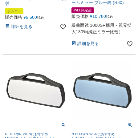
ームミラー ブルー鏡 (R80)
射
WEB限定品
ジムニー
販売価格
¥
10,780
税込
販売価格
¥
5,500
税込
緩曲面鏡 3000SR採用・視界拡
詳細を見る
大180%(純正ミラー比較）
詳細を見る
N-BOXやN-WGNにおすすめ
N-BOXやN-WGNにおすすめ