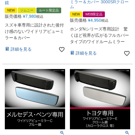
ミラー＆カバー 3000SRクロー
鏡
ム
NEW
ジムニー
ルート限定品
NEW
WEB限定品
販売価格
¥
7,980
税込
販売価格
¥
4,950
税込
スズキ車専用に設計された後付
ホンダNシリーズ専用設計 驚
け感のないワイドリアビューミ
くほど視界が広がるフルカバー
ラー＆カバー
タイプのワイドルームミラー
詳細を見る
詳細を見る