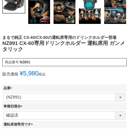
まるで純正 CX-60/CX-80の運転席専用のドリンクホルダー登場
NZ891 CX-60専用ドリンクホルダー 運転席用 ガンメ
タリック
商品番号
NZ891
¥
5,980
販売価格
税込
品番
(
必
須
車種別適合
)
(
必
須
運転席側専用です
)