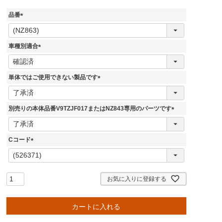
品番
(
必
須
車種別適合
)
(
必
須
単体ではご使用できない製品です
)
(
必
須
別売りの本体品番V9TZJF017またはNZ843専用のパーツです
)
(
必
須
Cコード
)
(
必
須
)
お気に入りに登録する
カートに入れる