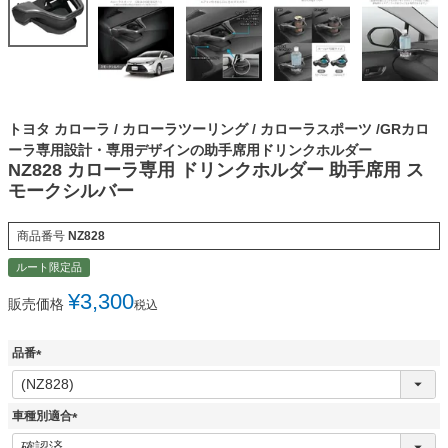
トヨタ カローラ / カローラツーリング / カローラスポーツ /GRカロ
ーラ専用設計・専用デザインの助手席用ドリンクホルダー
NZ828 カローラ専用 ドリンクホルダー 助手席用 ス
モークシルバー
商品番号
NZ828
ルート限定品
¥
3,300
販売価格
税込
品番
(
必
須
車種別適合
)
(