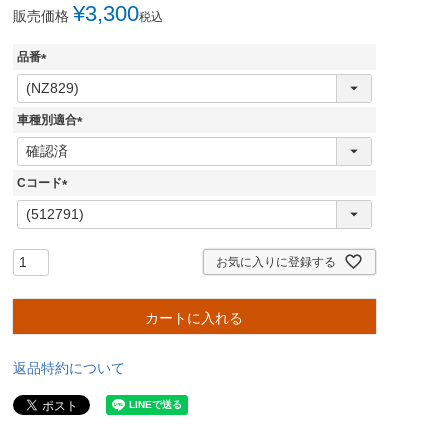
¥
3,300
販売価格
税込
品番
(
必
須
車種別適合
)
(
必
須
Cコード
)
(
必
須
)
お気に入りに登録する
カートに入れる
返品特約について