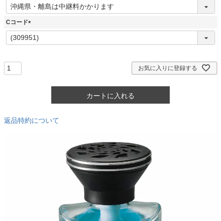
(
必
須
Cコード
)
(
必
須
)
お気に入りに登録する
カートに入れる
返品特約について