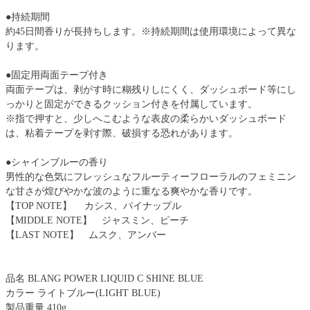
●持続期間
約45日間香りが長持ちします。※持続期間は使用環境によって異な
ります。
●固定用両面テープ付き
両面テープは、剥がす時に糊残りしにくく、ダッシュボード等にし
っかりと固定ができるクッション付きを付属しています。
※指で押すと、少しへこむような表皮の柔らかいダッシュボード
は、粘着テープを剥す際、破損する恐れがあります。
●シャインブルーの香り
男性的な色気にフレッシュなフルーティーフローラルのフェミニン
な甘さが煌びやかな波のように重なる爽やかな香りです。
【TOP NOTE】 カシス、パイナップル
【MIDDLE NOTE】 ジャスミン、ピーチ
【LAST NOTE】 ムスク、アンバー
品名 BLANG POWER LIQUID C SHINE BLUE
カラー ライトブルー(LIGHT BLUE)
製品重量 410g