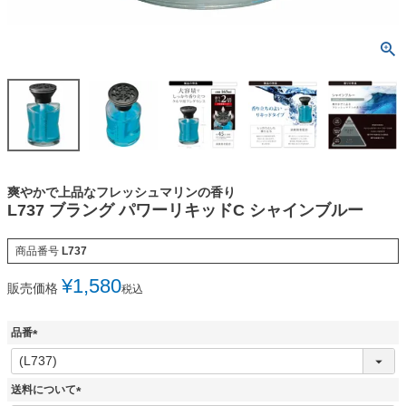
爽やかで上品なフレッシュマリンの香り
L737 ブラング パワーリキッドC シャインブルー
商品番号
L737
¥
1,580
販売価格
税込
品番
(
必
須
送料について
)