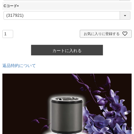
須
Cコード
)
(
必
須
)
お気に入りに登録する
カートに入れる
返品特約について