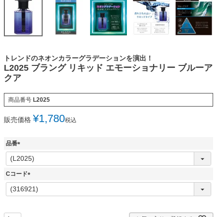
トレンドのネオンカラーグラデーションを演出！
L2025 ブラング リキッド エモーショナリー ブルーア
クア
商品番号
L2025
¥
1,780
販売価格
税込
品番
(
必
須
Cコード
)
(
必
須
)