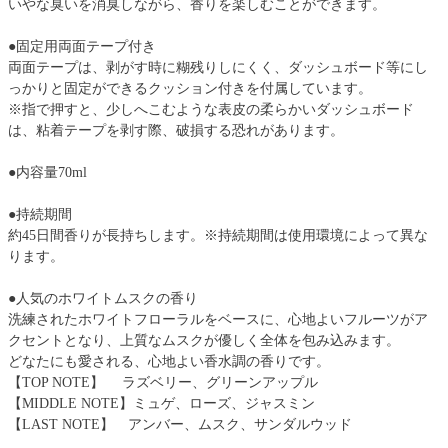
いやな臭いを消臭しながら、香りを楽しむことができます。
●固定用両面テープ付き
両面テープは、剥がす時に糊残りしにくく、ダッシュボード等にし
っかりと固定ができるクッション付きを付属しています。
※指で押すと、少しへこむような表皮の柔らかいダッシュボード
は、粘着テープを剥す際、破損する恐れがあります。
●内容量70ml
●持続期間
約45日間香りが長持ちします。※持続期間は使用環境によって異な
ります。
●人気のホワイトムスクの香り
洗練されたホワイトフローラルをベースに、心地よいフルーツがア
クセントとなり、上質なムスクが優しく全体を包み込みます。
どなたにも愛される、心地よい香水調の香りです。
【TOP NOTE】 ラズベリー、グリーンアップル
【MIDDLE NOTE】ミュゲ、ローズ、ジャスミン
【LAST NOTE】 アンバー、ムスク、サンダルウッド