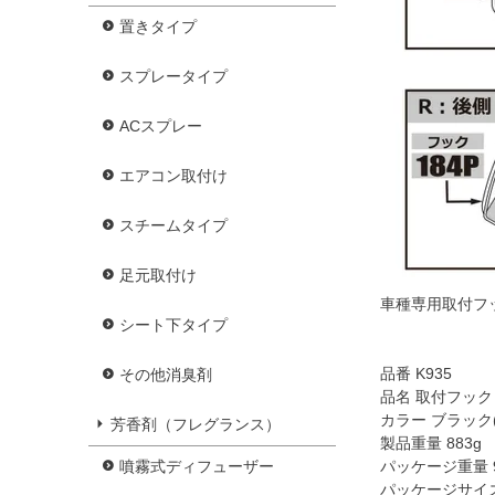
置きタイプ
スプレータイプ
ACスプレー
エアコン取付け
スチームタイプ
足元取付け
車種専用取付フック
シート下タイプ
品番 K935
その他消臭剤
品名 取付フッ
カラー ブラック(
芳香剤（フレグランス）
製品重量 883g
パッケージ重量 9
噴霧式ディフューザー
パッケージサイズ H