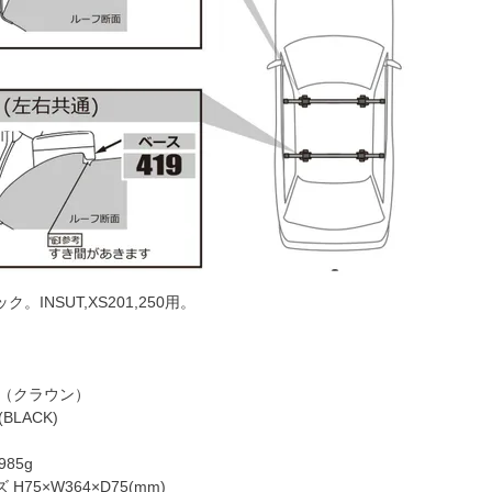
。INSUT,XS201,250用。
ク（クラウン）
BLACK)
85g
75×W364×D75(mm)