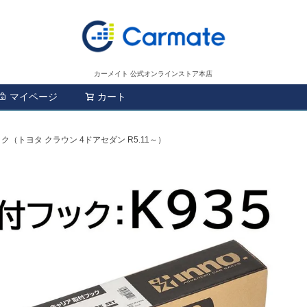
カーメイト 公式オンラインストア本店
マイページ
カート
検索
ック（トヨタ クラウン 4ドアセダン R5.11～）