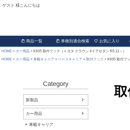
ゲスト 様こんにちは
商品一覧
車種別適合検索
お気に入り
HOME
カー用品
K935 取付フック（トヨタ クラウン 4ドアセダン R5.11～）
HOME
カー用品
車載キャリア
ベースキャリア
取付フック
K935 取付フ
Category
新製品
カー用品
車載キャリア