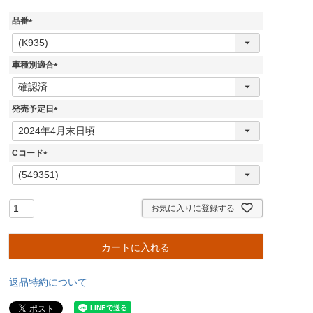
品番
(
必
須
車種別適合
)
(
必
須
発売予定日
)
(
必
須
Cコード
)
(
必
須
)
お気に入りに登録する
カートに入れる
返品特約について