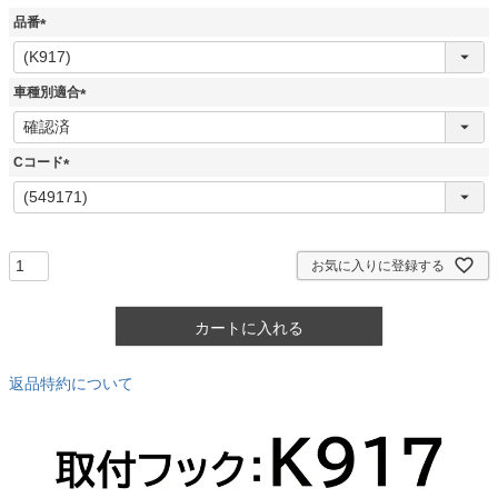
品番
(
必
須
車種別適合
)
(
必
須
Cコード
)
(
必
須
)
お気に入りに登録する
カートに入れる
返品特約について