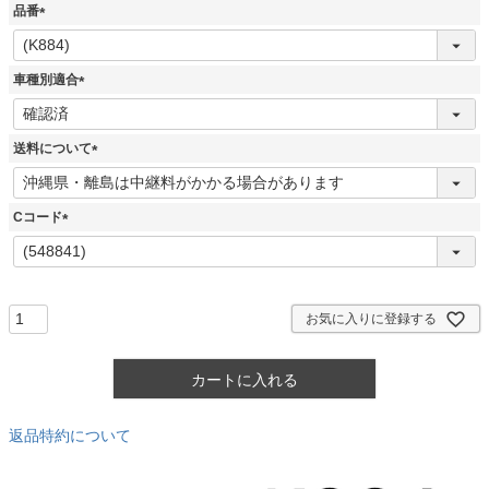
品番
(
必
須
車種別適合
)
(
必
須
送料について
)
(
必
須
Cコード
)
(
必
須
)
お気に入りに登録する
カートに入れる
返品特約について