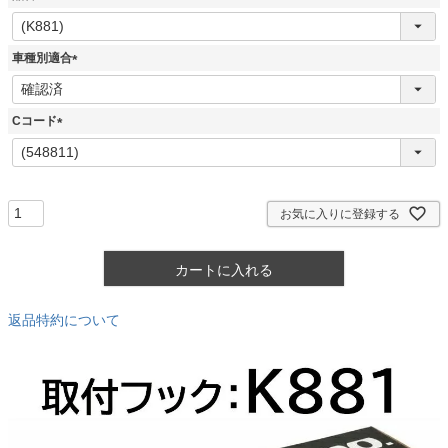
(
必
須
車種別適合
)
(
必
須
Cコード
)
(
必
須
)
お気に入りに登録する
カートに入れる
返品特約について