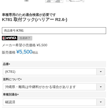
車種専用のため適合検索が必要です
K781 取付フック(ハリアー R2.6-)
商品番号
K781
生産終了
メーカー希望小売価格
¥
5,500
¥
5,500
販売価格
税込
品番
(
必
須
送料について
)
(
必
須
車種別適合
)
(
必