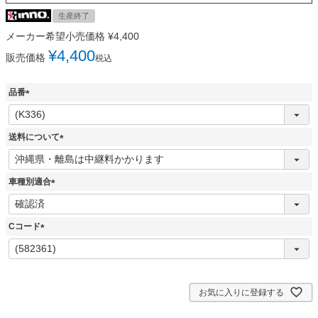
生産終了
メーカー希望小売価格
¥
4,400
¥
4,400
販売価格
税込
品番
(
必
須
送料について
)
(
必
須
車種別適合
)
(
必
須
Cコード
)
(
必
須
)
お気に入りに登録する