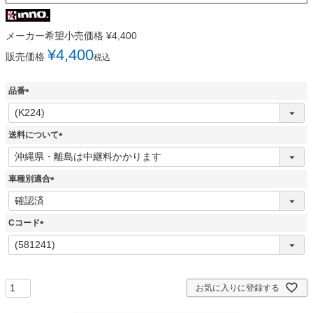
メーカー希望小売価格
¥
4,400
¥
4,400
販売価格
税込
品番
(
必
須
送料について
)
(
必
須
車種別適合
)
(
必
須
Cコード
)
(
必
須
)
お気に入りに登録する